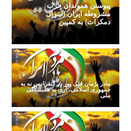
پیوستن هموندان حزب
مشروطه ایران (لیبرال
دمکرات) به کمپین
مادر پژمان قلی پور در کنفرانس نه به
جمهوری اسلامی، آری به همبستگی
ملی