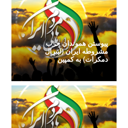
پیوستن هموندان حزب
مشروطه ایران (لیبرال
دمکرات) به کمپین