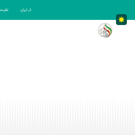
دُر ایران
نظرسن
اهداف
درباره
نظرسنجی پندار
RRMIRAN|MainCore
راه رهایی مردم ایران