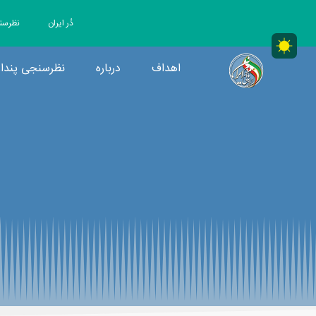
دُر ایران
نظرسن
اهداف
درباره
نظرسنجی پندار
RRMIRAN|MainCore
راه رهایی مردم ایران