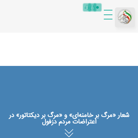
RRMIRAN|MainCore
راه رهایی مردم ایران
شعار «مرگ بر خامنه‌ای» و «مرگ بر دیکتاتور» در
اعتراضات مردم دزفول