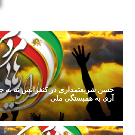
حسن شریعتمداری در کنفرانس نه به ج
آری به همبستگی ملی