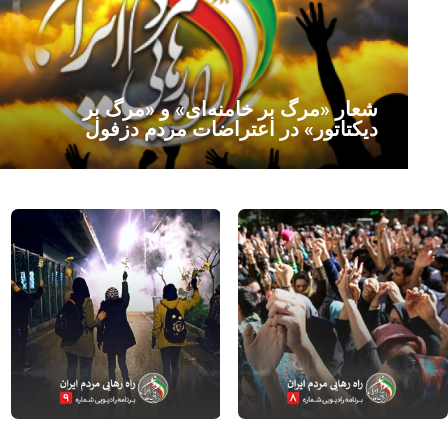
شعار «مرگ بر خامنه‌ای» و «مرگ بر
دیکتاتور» در اعتراضات مردم دزفول