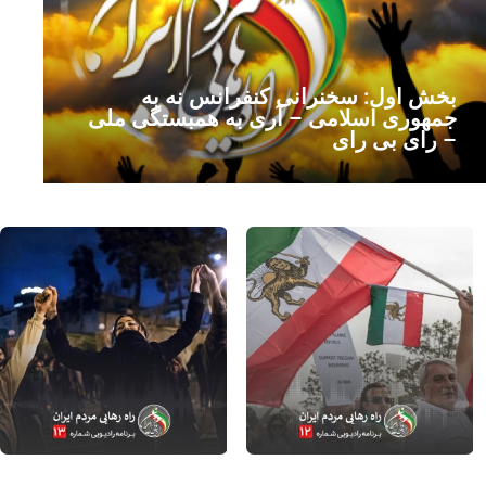
بخش اول: سخنرانی کنفرانس نه به
جمهوری اسلامی – آری به همبستگی ملی
– رای بی رای