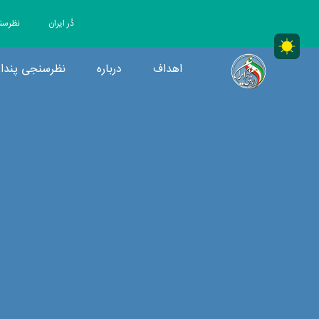
دُر ایران
نظرسن
اهداف
درباره
نظرسنجی پندار
RRMIRAN|MainCore
راه رهایی مردم ایران