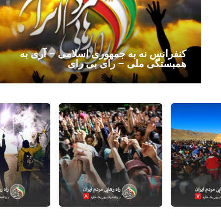
کنفرانس نه به جمهوری اسلامی – آری به
همبستگی ملی – رای بی رای