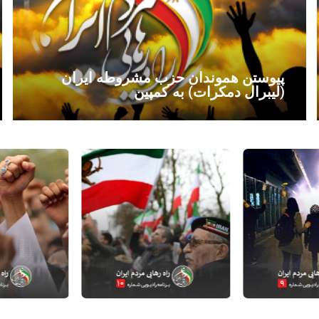
پیوستن هموندان حزب مشروطه ایران
(لیبرال دمکرات) به کمپین