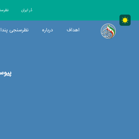
دُر ایران
نظرسن
اهداف
درباره
نظرسنجی پندار
RRMIRAN|MainCore
راه رهایی مردم ایران
پیوس