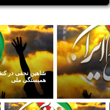
شاهین نجفی در کنف
همبستگی ملی