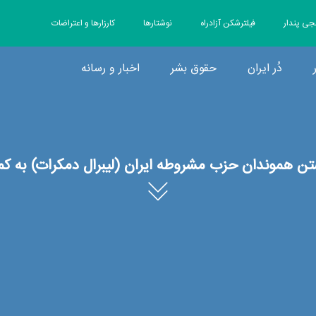
جی پندار
فیلترشکن آزادراه
نوشتارها
کارزارها و اعتراضات
دُر ایران
حقوق بشر
اخبار و رسانه
تن هموندان حزب مشروطه ایران (لیبرال دمکرات) به کم