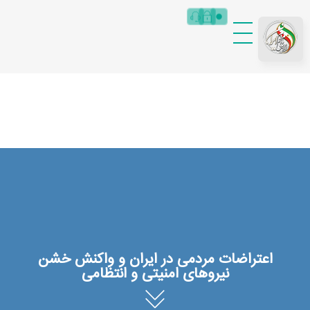
RRMIRAN|MainCore
راه رهایی مردم ایران
اعتراضات مردمی در ایران و واکنش خشن
نیروهای امنیتی و انتظامی