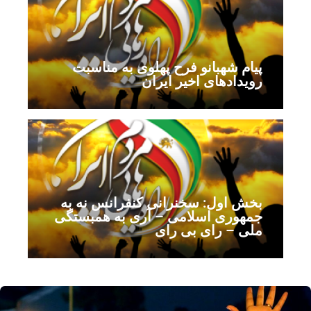
پیام شهبانو فرح پهلوی به مناسبت
رویداد‌های اخیر ایران
بخش اول: سخنرانی کنفرانس نه به
جمهوری اسلامی – آری به همبستگی
ملی – رای بی رای